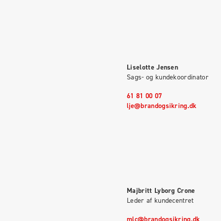
Liselotte Jensen
Sags- og kundekoordinator
61 81 00 07
lje@brandogsikring.dk
Majbritt Lyborg Crone
Leder af kundecentret
mlc@brandogsikring.dk