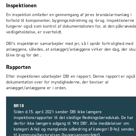
Inspektionen
En inspektion omfatter en gennemgang af jeres brandalarmanlæg i
forhold til komponenter, bygningsindretning og -brug. Inspektionerne
fungerer også som kontrol af dokumentationen for, at den påkræved
vedligeholdelse, er overholdt.
DBI’s inspektører samarbejder med jer, så I opnår fortrolighed med
anlæggene, således, at anlægget/anlæggene virker den dag, der sku
blive brug for det .
Rapporten
Efter inspektionen udarbejder DBI en rapport. Denne rapport er også
dokumentation over for myndighederne, der beviser at
anlægget/anlæggene er i orden.
BR18
Siden d.15. april 2021 sender DBI ikke længere
inspektionsrapporter til det stedlige Redningsberedskab. De har
derfor ikke længere adgang til ’Mit DBI’. Alle meddelelser om
kategori A-fejl og manglende udbedring af kategori B-fejl sendes
til kommunalbestyrelsen (byggesagsområdet).