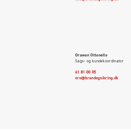
Orawan Ottonello
Sags- og kundekoordinator
61 81 00 05
oro@brandogsikring.dk