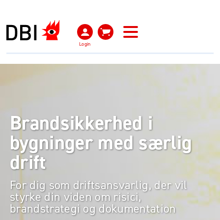
Login
Brandsikkerhed i
bygninger med særlig
drift
For dig som driftsansvarlig, der vil
styrke din viden om risici,
brandstrategi og dokumentation