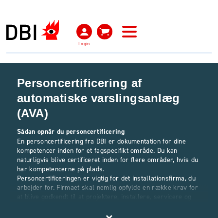
Login
Personcertificering af
automatiske varslingsanlæg
(AVA)
Sådan opnår du personcertificering
En personcertificering fra DBI er dokumentation for dine
kompetencer inden for et fagspecifikt område. Du kan
naturligvis blive certificeret inden for flere områder, hvis du
har kompetencerne på plads.
Personcertificeringen er vigtig for det installationsfirma, du
arbejder for. Firmaet skal nemlig opfylde en række krav for
at blive godkendt til at projektere, installere, servicere og
vedligeholde brandsikringsanlæg. Et af de krav er, at
virksomheden har en certificeret person ansat.