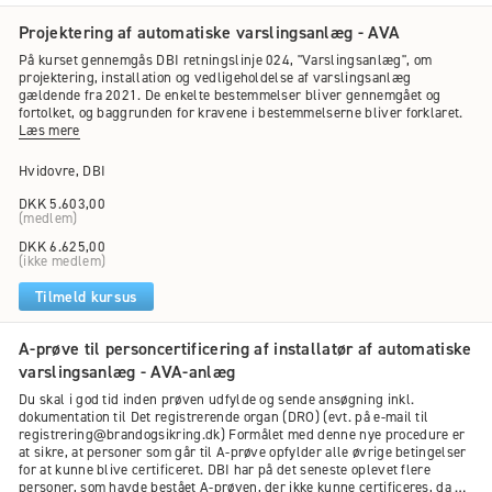
Alle el-uddannelser med 3 års praktisk erfaring.
Projektering af automatiske varslingsanlæg - AVA
Hvis du vil vide mere om, hvilke krav der stilles til
På kurset gennemgås DBI retningslinje 024, "Varslingsanlæg", om
virksomheder, for at de kan opnå en DBI-godkendelse, kan
projektering, installation og vedligeholdelse af varslingsanlæg
du læse om det i Retningslinje 001, ”Brandsikringsanlæg.
gældende fra 2021. De enkelte bestemmelser bliver gennemgået og
Godkendelse af virksomheder til projektering, installation,
fortolket, og baggrunden for kravene i bestemmelserne bliver forklaret.
service og vedligehold af brandsikringsanlæg”.
Læs mere
Hvidovre, DBI
Generelle krav
Ud over de fagspecifikke kompetencekrav er der nogle
DKK 5.603,00
generelle krav, der er ens for alle personcertificeringer.
(medlem)
Du skal have mindst et års praktisk erfaring inden for et
DKK 6.625,00
eller flere af følgende områder:
(ikke medlem)
Projektering
Tilmeld kursus
Installation
Service og vedligehold
Du skal have gennemført ’Brandteknisk basiskursus for
A-prøve til personcertificering af installatør af automatiske
installatører’ eller tilsvarende, er kurset taget før januar
varslingsanlæg - AVA-anlæg
2019, skal du have kurset igen.
Du skal i god tid inden prøven udfylde og sende ansøgning inkl.
Du skal have gennemført et projekteringskursus inden for
dokumentation til Det registrerende organ (DRO) (evt. på e-mail til
det fagspecifikke område, du søger personcertificering til,
registrering@brandogsikring.dk) Formålet med denne nye procedure er
og have bestået den efterfølgende prøve.
at sikre, at personer som går til A-prøve opfylder alle øvrige betingelser
for at kunne blive certificeret. DBI har på det seneste oplevet flere
Dokumentation
personer, som havde bestået A-prøven, der ikke kunne certificeres, da de