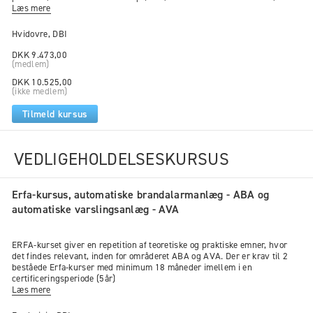
ikke opfyldte alle de øvrige betingelser. Prøvens formål er verifikation af
Læs mere
For at opnå certificeringen skal du indsende dokumentation
personens kompetencer inden for DBI Retningslinje 024,
for, at du opfylder alle kravene inden for det fagspecifikke
"Varslingsanlæg - Projektering, installation og vedligeholdelse", udgivet
Hvidovre, DBI
område. Det er vigtigt, at du sikrer dig, at dokumentationen
august 2021
er fyldestgørende.
DKK 9.473,00
(medlem)
Dokumentationen gennemgås af
Det Registrerende Organ
DKK 10.525,00
(DRO)
hos DBI, som også udsteder certifikatet. Din
(ikke medlem)
certificering skal fornyes hvert år, og derfor skal du
Tilmeld kursus
indsende dokumentation for dine kompetencer en gang om
året.
VEDLIGEHOLDELSESKURSUS
DRO kan kontaktes på
registrering@brandogsikring.dk
eller
på
36 34 90 00
, hvis du har spørgsmål vedrørende
ansøgning om personcertificering.
Erfa-kursus, automatiske brandalarmanlæg - ABA og
automatiske varslingsanlæg - AVA
ERFA-kurset giver en repetition af teoretiske og praktiske emner, hvor
det findes relevant, inden for områderet ABA og AVA. Der er krav til 2
beståede Erfa-kurser med minimum 18 måneder imellem i en
certificeringsperiode (5år)
Læs mere