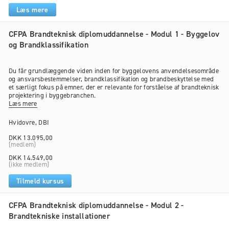
for ak kunne opnå en certificering til brandklasse 2. CFPA-uddannelsen
Læs mere
giver dig også en faglig indsigt, der rækker ud over reglerne i
bygningsreglementer, da beredskabsstyrelsens tekniske forskrifter også
indgår som en del af uddannelsen.Samlet pris Den samlede pris for alle
CFPA Brandteknisk diplomuddannelse - Modul 1 - Byggelov
5 moduler inkl. eksamen er i 2026 kr. 90.737,00 for medlemmer af DBI
og Brandklassifikation
og kr. 100.818,00 for ikke-medlemmer. Læs mere om DBI medlemskab
herVi gør opmærksom på, at ved tilmelding til enkelte moduler kan vi
ikke altid garantere en plads.
Du får grundlæggende viden inden for byggelovens anvendelsesområde
og ansvarsbestemmelser, brandklassifikation og brandbeskyttelse med
et særligt fokus på emner, der er relevante for forståelse af brandteknisk
projektering i byggebranchen.
Læs mere
Hvidovre, DBI
DKK 13.095,00
(medlem)
DKK 14.549,00
(ikke medlem)
Tilmeld kursus
CFPA Brandteknisk diplomuddannelse - Modul 2 -
Brandtekniske installationer