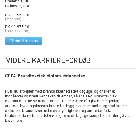
Fredericia, DBI
Hvidovre, DBI
DKK 3.578,00
(medlem)
DKK 3.975,00
(ikke medlem)
Tilmeld kursus
VIDERE KARRIEREFORLØB
CFPA Brandteknisk diplomuddannelse
Hvis du arbejder med brandsikkerhed i det daglige, og ønsker et
indgående og bredt kendskab til emnet, så er CFPA Brandteknisk
diplomuddannelse noget for dig. Du er måske rådgivende ingeniør,
arkitekt, bygningskonstruktør eller byggesagsbehandler og skal kunne
diskutere brandsikkerhed med myndigheder og andre fagfolk.
Diplomuddannelsen udstyrer dig med de faglige kompetencer, der gør, at
du fremstår kompetent og troværdig.Uddannelsen følger
Læs mere
”Bekendtgørelse om certificeringsordning, BEK. 1693” og er tilrettelagt,
så den kan danne dokumentationsgrundlag for personcertificering til
brandrådgivere for brandklasse 2. Bemærk dog, at der er yderligere krav