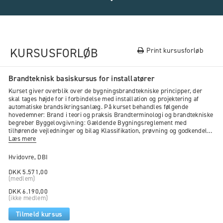
Fagspecifikke krav
For at blive certificeret skal du opfylde kravene i DBI
Retningslinje 002, ”Brandsikringsanlæg. Certificering af
KURSUSFORLØB
Print kursusforløb
personer til projektering, installation, service og vedligehold
af brandsikringsanlæg”. Inden du begynder
ansøgningsprocessen, bør du derfor læse Retningslinje 002.
Brandteknisk basiskursus for installatører
Kurset giver overblik over de bygningsbrandtekniske principper, der
skal tages højde for i forbindelse med installation og projektering af
Specifikke kompetencekrav for fagområde AVA.
automatiske brandsikringsanlæg. På kurset behandles følgende
Mindst ét af følgende:
hovedemner: Brand i teori og praksis Brandterminologi og brandtekniske
begreber Byggelovgivning: Gældende Bygningsreglement med
Dokumenteret uddannelse på niveau som el-installatør
tilhørende vejledninger og bilag Klassifikation, prøvning og godkendelse
af byggematerialer Brandtekniske installationer Relevante områder
Læs mere
med 1 års praktisk dokumenteret AVA-erfaring.
beskrevet i ”Tekniske forskrifter”, Beredskabsstyrelsen
Elektriker med 3 års praktisk dokumenteret AVA-erfaring.
Hvidovre, DBI
Elektriker med 4 års praktisk dokumenteret IVA-erfaring.
Maskinmester med 3 års praktisk dokumenteret AVA-
DKK 5.571,00
erfaring.
(medlem)
Elektronikmekaniker med 3 års praktisk dokumenteret
DKK 6.190,00
AVA-erfaring.
(ikke medlem)
Automatik mekaniker / elektronik tekniker med 3 års
Tilmeld kursus
praktisk erfaring.