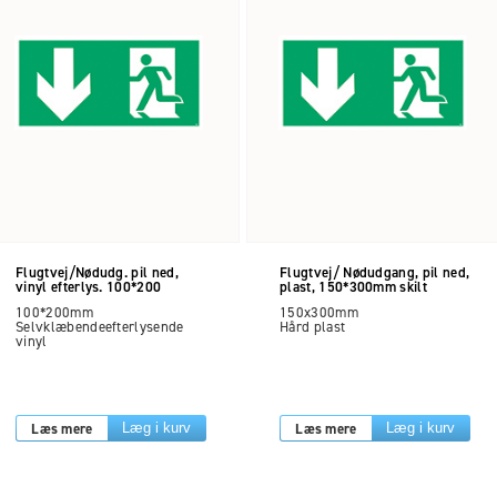
Flugtvej/Nødudg. pil ned,
Flugtvej/ Nødudgang, pil ned,
vinyl efterlys. 100*200
plast, 150*300mm skilt
100*200mm
150x300mm
Selvklæbendeefterlysende
Hård plast
vinyl
Læs mere
Læs mere