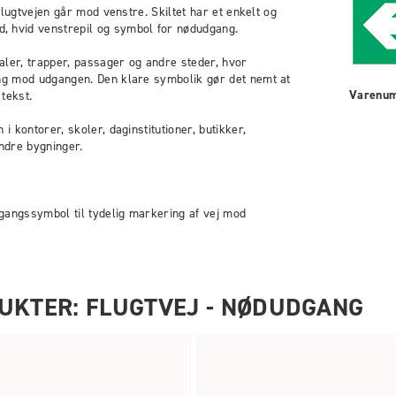
t flugtvejen går mod venstre. Skiltet har et enkelt og
, hvid venstrepil og symbol for nødudgang.
aler, trapper, passager og andre steder, hvor
ing mod udgangen. Den klare symbolik gør det nemt at
Varenu
tekst.
 i kontorer, skoler, daginstitutioner, butikker,
ndre bygninger.
gangssymbol til tydelig markering af vej mod
UKTER: FLUGTVEJ - NØDUDGANG