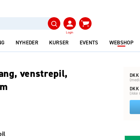
Login
NG
NYHEDER
KURSER
EVENTS
WEBSHOP
ng, venstrepil,
DKK 
(medl
mm
DKK 
(ikke
il