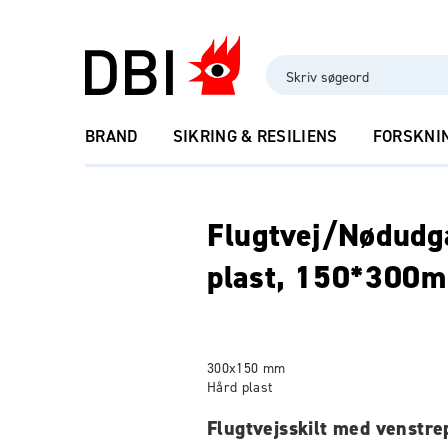
BRAND
SIKRING & RESILIENS
FORSKNI
Flugtvej/Nødudga
plast, 150*300
300x150 mm
Hård plast
Flugtvejsskilt med venstrep