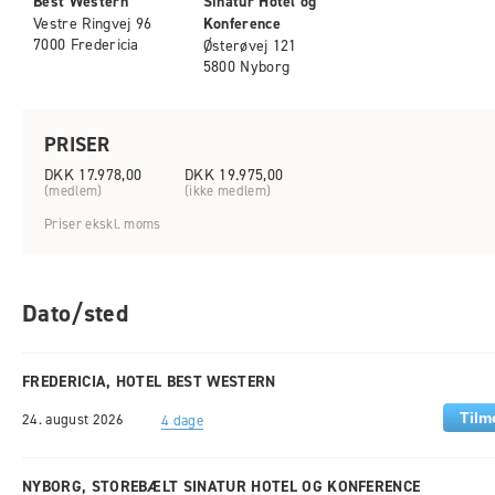
Best Western
Sinatur Hotel og
Vestre Ringvej 96
Konference
7000 Fredericia
Østerøvej 121
5800 Nyborg
PRISER
DKK 17.978,00
DKK 19.975,00
(medlem)
(ikke medlem)
Priser ekskl. moms
Dato/sted
FREDERICIA, HOTEL BEST WESTERN
24. august 2026
4 dage
NYBORG, STOREBÆLT SINATUR HOTEL OG KONFERENCE